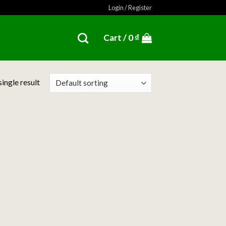
Login / Register
Cart /
0
₫
ingle result