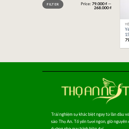
Min
Max
Price:
79.000 ₫
—
FILTER
price
price
268.000 ₫
Y
Yế
15
7
Trải nghiệm sự khác biệt ngay từ lần đầu vớ
sào Thọ An. Tổ yến tươi ngon, giữ nguyên 
dưỡng nhờ quy trình hiện đại.