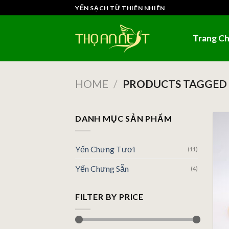
Skip
YẾN SẠCH TỪ THIÊN NHIÊN
to
content
Trang C
HOME
/
PRODUCTS TAGGED 
DANH MỤC SẢN PHẨM
Yến Chưng Tươi
(11)
Yến Chưng Sẵn
(4)
FILTER BY PRICE