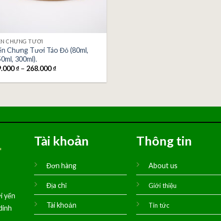
ẾN CHƯNG TƯƠI
n Chưng Tươi Táo Đỏ (80ml,
0ml, 300ml).
9.000
₫
–
268.000
₫
Tài khoản
Thông tin
Đơn hàng
About us
Địa chỉ
Giới thiệu
i yến
Tài khoản
Tin tức
dinh