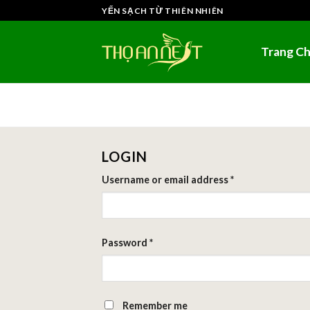
Skip
YẾN SẠCH TỪ THIÊN NHIÊN
to
content
Trang C
LOGIN
Username or email address
*
Password
*
Remember me