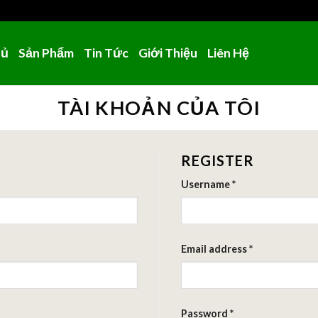
hủ
Sản Phẩm
Tin Tức
Giới Thiệu
Liên Hệ
TÀI KHOẢN CỦA TÔI
REGISTER
Username
*
Email address
*
Password
*