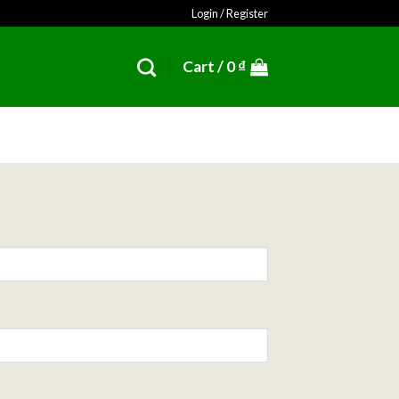
Login / Register
Cart /
0
₫